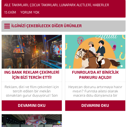
AILE TAKIMLARI
,
ÇOCUK TAKIMLARI
,
LUNAPARK ALETLERI
,
HABERLER
15 EKIM
YORUM YOK
İLGİNİZİ ÇEKEBİLECEK DİĞER ÜRÜNLER
ING BANK REKLAM ÇEKIMLERI
FUNROLA’DA AT BINICILIK
İÇIN BIZI TERCIH ETTI!
PARKURU AÇILDI!
Reklam, dizi ve film çekimleri için
Heyecan dozunu artırmaya hazır
tercih edilen bir mekân
mısın? Funrola ailesi olarak
olmaktan gurur duyuyoruz! Son
macera dolu dünyamıza bir
olarak, ING Bank Türkiye’nin
yenisini daha ekledik! Doğanın
yayınladığı reklam filmi
zarafetiyle adrenalini birleştiren
DEVAMINI OKU
DEVAMINI OKU
lunaparkımızda çekildi! Bu özel
At Parkuru kapılarını
projede, rengârenk atmosferimiz
ziyaretçilerimize açtı. Neler
ve eğlence dolu alanlarımız
Bekliyor Seni? Sadece bir
profesyonel bir prodüksiyonla
yürüyüş değil, gerçek bir
buluştu. Aşağıdaki bağlantıdan
deneyim vadediyoruz. İster ilk