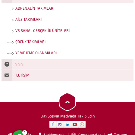
ADRENALIN TAKIMLARI
AILE TAKIMLARI
VR SANAL GERÇEKLIK ÜNITELERI
ÇOCUK TAKIMLARI
YEME İÇME OLANAKLARI
S.S.S.
İLETIŞIM
Funrola İletişim
Cevap Yaz
Bizi Sosyal Medyada Takip Edin
1
Anasayfa
Hakkımızda
Kampanyalar
Tanıtım