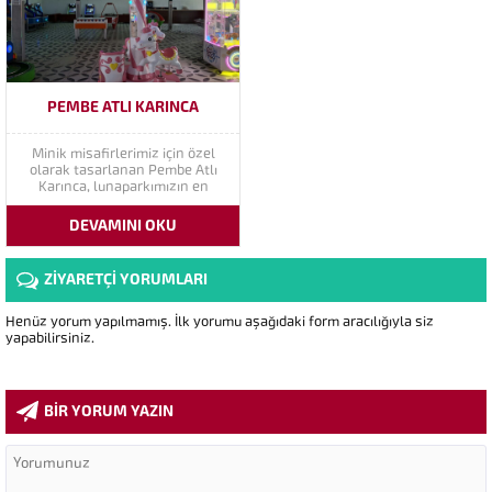
izleyebileceğiniz bu...
kez ata biniyor...
PEMBE ATLI KARINCA
Minik misafirlerimiz için özel
olarak tasarlanan Pembe Atlı
Karınca, lunaparkımızın en
sevimli ve en çok ilgi gören
oyuncaklarından biridir. Renkli
DEVAMINI OKU
tasarımı ve yumuşak dönüş
hareketi sayesinde çocuklar
hem güvenli hem de eğlenceli bir
ZİYARETÇİ YORUMLARI
deneyim yaşar. Atlı karıncamız,
özellikle küçük yaş...
Henüz yorum yapılmamış. İlk yorumu aşağıdaki form aracılığıyla siz
yapabilirsiniz.
BİR YORUM YAZIN