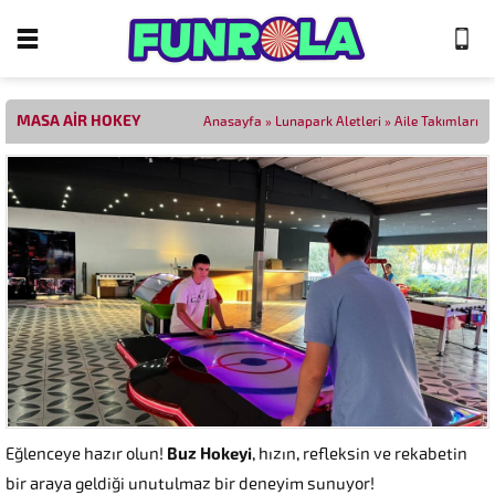
MASA AIR HOKEY
Anasayfa
»
Lunapark Aletleri
»
Aile Takımları
Eğlenceye hazır olun!
Buz Hokeyi
, hızın, refleksin ve rekabetin
bir araya geldiği unutulmaz bir deneyim sunuyor!