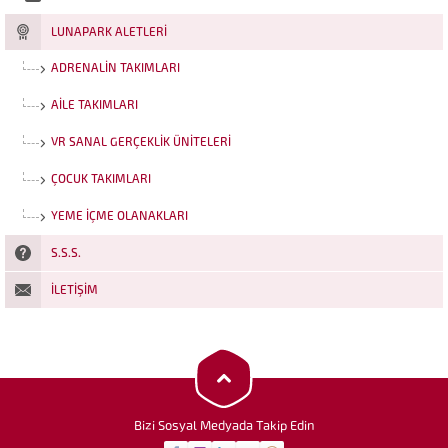
LUNAPARK ALETLERI
ADRENALIN TAKIMLARI
AILE TAKIMLARI
VR SANAL GERÇEKLIK ÜNITELERI
ÇOCUK TAKIMLARI
YEME İÇME OLANAKLARI
S.S.S.
İLETIŞIM
Funrola İletişim
Cevap Yaz
Bizi Sosyal Medyada Takip Edin