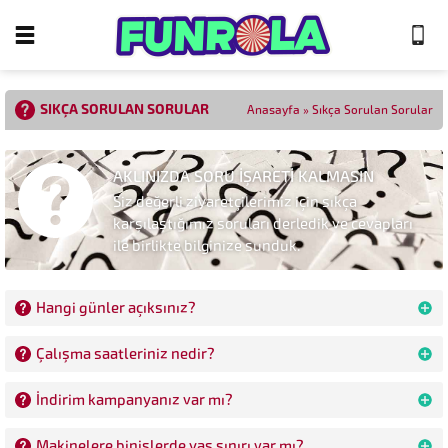
SIKÇA SORULAN SORULAR
Anasayfa
»
Sıkça Sorulan Sorular
AKLINIZDA SORU İŞARETİ KALMASIN
Siz değerli ziyaretçilerimiz için sıkça
karşılaştığımız soruları derledik ve cevapları
ile birlikte bilginize sunduk.
Hangi günler açıksınız?
Çalışma saatleriniz nedir?
İndirim kampanyanız var mı?
Makinelere binişlerde yaş sınırı var mı?