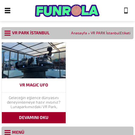
VR PARK İSTANBUL
Anasayfa
»
VR PARK İstanbulEtiketi
VR MAGIC UFO
Geleceğin eğlence dünyasını
deneyimlemeye hazır mısınız?
Lunaparkımızdaki VR Park,
ziyaretçilerimize gerçek
dünyadan sanal gerçekliğin
DEVAMINI OKU
evrenine adım atma fırsatı
sunuyor. VR Park makinemiz,
sürükleyici bir deneyimle sizi
MENÜ
hayal gücünüzün sınırlarını