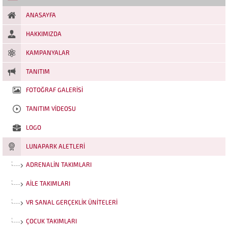
zorlamaya davet ediyor! VR
Park, son teknoloji sanal
ANASAYFA
gerçeklik gözlükleri ve...
HAKKIMIZDA
KAMPANYALAR
TANITIM
FOTOĞRAF GALERISI
TANITIM VIDEOSU
LOGO
LUNAPARK ALETLERI
ADRENALIN TAKIMLARI
AILE TAKIMLARI
VR SANAL GERÇEKLIK ÜNITELERI
ÇOCUK TAKIMLARI