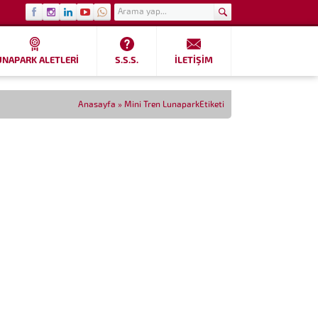
UNAPARK ALETLERI
S.S.S.
İLETIŞIM
Anasayfa
»
Mini Tren LunaparkEtiketi