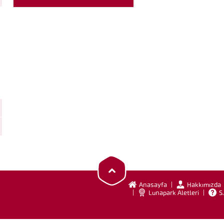
eğlenmesi için ideal bir aktivite. Mini
tren, renkli ve çekici tasarımıyla
çocukların dikkatini çekerken, güvenli
bir yolculuk sunuyor....
Anasayfa
Hakkımızda
Lunapark Aletleri
S.