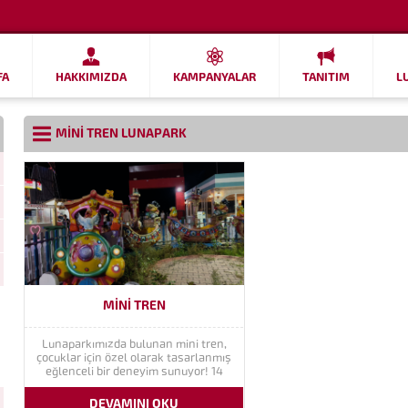
FA
HAKKIMIZDA
KAMPANYALAR
TANITIM
L
MINI TREN LUNAPARK
MINI TREN
Lunaparkımızda bulunan mini tren,
çocuklar için özel olarak tasarlanmış
eğlenceli bir deneyim sunuyor! 14
çocuk kapasitesi ile mini trenimiz,
küçük misafirlerimizin doyasıya
DEVAMINI OKU