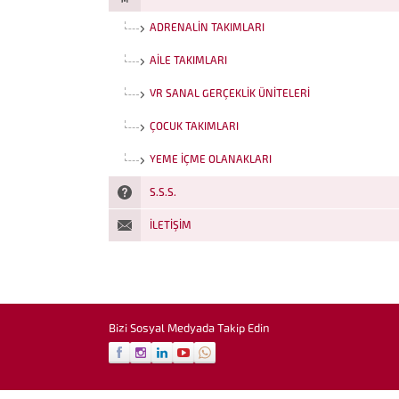
ADRENALIN TAKIMLARI
AILE TAKIMLARI
VR SANAL GERÇEKLIK ÜNITELERI
ÇOCUK TAKIMLARI
YEME İÇME OLANAKLARI
S.S.S.
İLETIŞIM
Funrola İletişim
Bizi Sosyal Medyada Takip Edin
Cevap Yaz