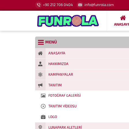
+90 212 706 0404
info@funrola.com
ANASAY
MENÜ
ANASAYFA
HAKKIMIZDA
KAMPANYALAR
TANITIM
FOTOĞRAF GALERISI
TANITIM VIDEOSU
LOGO
LUNAPARK ALETLERI