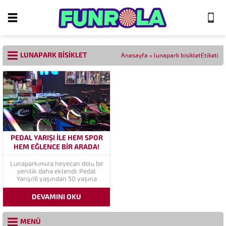
LUNAPARK BISIKLET
Anasayfa
»
lunapark bisikletEtiketi
PEDAL YARIŞI ILE HEM SPOR
HEM EĞLENCE BIR ARADA!
Lunaparkımıza heyecan dolu bir
yenilik daha eklendi: Pedal
Yarışı!6 yaşından 50 yaşına
kadar herkesin katılabileceği bu
eğlenceli yarış, ailecek ya da
DEVAMINI OKU
arkadaşlarla birlikte keyifli
dakikalar sunuyor. Renkli
Arabalar, Hızlı Pedallar!Pedal
MENÜ
Yarışı’nda kırmızı, sarı, yeşil ve