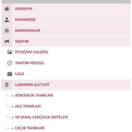
mavi olmak üzere dört farklı...
ANASAYFA
HAKKIMIZDA
KAMPANYALAR
TANITIM
FOTOĞRAF GALERISI
TANITIM VIDEOSU
LOGO
LUNAPARK ALETLERI
ADRENALIN TAKIMLARI
AILE TAKIMLARI
VR SANAL GERÇEKLIK ÜNITELERI
ÇOCUK TAKIMLARI