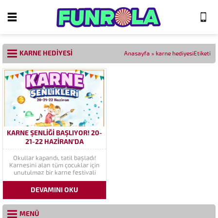
KARNE HEDIYESI
Anasayfa
»
karne hediyesiEtiketi
KARNE ŞENLIĞI BAŞLIYOR! 20-
21-22 HAZIRAN’DA
LUNAPARKTA BULUŞALIM!
Okullar kapandı, tatil başladı!
Karnesini alan tüm çocuklar için
unutulmaz bir karne festivali
lunaparkımızda sizi bekliyor! 20-
21-22 Haziran tarihlerinde
DEVAMINI OKU
gerçekleşecek Karne Şenliği ile
lunaparkımızda hem eğlence
hem de sürpriz hediyeler sizleri
MENÜ
bekliyor! Karneni Göster,