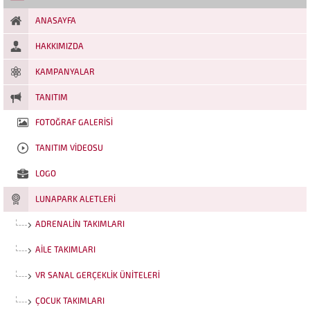
Hediyeleri Kap! Karnesini getiren
her çocuğa:...
ANASAYFA
HAKKIMIZDA
KAMPANYALAR
TANITIM
FOTOĞRAF GALERISI
TANITIM VIDEOSU
LOGO
LUNAPARK ALETLERI
ADRENALIN TAKIMLARI
AILE TAKIMLARI
VR SANAL GERÇEKLIK ÜNITELERI
ÇOCUK TAKIMLARI