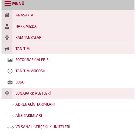
ve eğlence dolu alanlarımız
MENÜ
profesyonel bir prodüksiyonla
buluştu. Aşağıdaki bağlantıdan
izleyebileceğiniz bu...
ANASAYFA
HAKKIMIZDA
KAMPANYALAR
TANITIM
FOTOĞRAF GALERISI
TANITIM VIDEOSU
LOGO
LUNAPARK ALETLERI
ADRENALIN TAKIMLARI
AILE TAKIMLARI
VR SANAL GERÇEKLIK ÜNITELERI