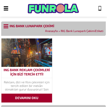
ING BANK LUNAPARK ÇEKIMI
Anasayfa
»
ING Bank Lunapark ÇekimiEtiketi
ING BANK REKLAM ÇEKIMLERI
İÇIN BIZI TERCIH ETTI!
Reklam, dizi ve film çekimleri için
tercih edilen bir mekân
olmaktan gurur duyuyoruz! Son
olarak, ING Bank Türkiye’nin
yayınladığı reklam filmi
DEVAMINI OKU
lunaparkımızda çekildi! Bu özel
projede, rengârenk atmosferimiz