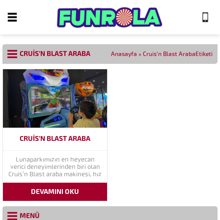
CRUIS’N BLAST ARABA
Anasayfa
»
Cruis’n Blast ArabaEtiketi
CRUIS’N BLAST ARABA
Lunaparkımızın en heyecan
verici deneyimlerinden biri olan
Cruis’n Blast araba makinesi, hız
ve macera dolu bir yarış keyfi
sunuyor! Gerçekçi grafikler,
DEVAMINI OKU
çarpıcı ses efektleri ve etkileyici
görsel tasarımıyla bu makine,
ziyaretçilerimize adrenalin dolu
MENÜ
anlar yaşatmak için burada.