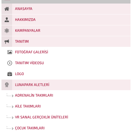
Dünyanın dört bir...
ANASAYFA
HAKKIMIZDA
KAMPANYALAR
TANITIM
FOTOĞRAF GALERISI
TANITIM VIDEOSU
LOGO
LUNAPARK ALETLERI
ADRENALIN TAKIMLARI
AILE TAKIMLARI
VR SANAL GERÇEKLIK ÜNITELERI
ÇOCUK TAKIMLARI