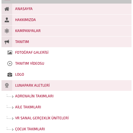
için özenle tasarlandı. Çocuk
Ranger, yüksek eğim...
ANASAYFA
HAKKIMIZDA
KAMPANYALAR
TANITIM
FOTOĞRAF GALERISI
TANITIM VIDEOSU
LOGO
LUNAPARK ALETLERI
ADRENALIN TAKIMLARI
AILE TAKIMLARI
VR SANAL GERÇEKLIK ÜNITELERI
ÇOCUK TAKIMLARI