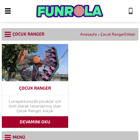
ÇOCUK RANGER
Anasayfa
»
Çocuk RangerEtiketi
ÇOCUK RANGER
Lunaparkımızda çocuklar için
özel olarak tasarlanmış olan
Çocuk Ranger, küçük
misafirlerimize unutulmaz bir
macera sunuyor! 12 kişilik
DEVAMINI OKU
kapasitesi ile çocukların bir
arada eğlenmesini sağlayan bu
eğlence aracı, güvenli ve
MENÜ
eğlenceli bir deneyim sunmak