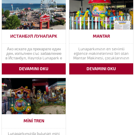
ИСТАНБУЛ ЛУНАПАРК
MANTAR
Ако искате да прекарате един
Lunaparkımızın en sevimli
ден, изпълнен със забавление
eğlence makinelerimiz biri olan
в Истанбул, Hayrola Lunapark е
Mantar Makinesi, çocuklarınızın
перфектното място за вас!
neşe dolu dakikalar geçireceği
Разположен в Авджълар, край
eşsiz bir deneyim sunuyor.
DEVAMINI OKU
DEVAMINI OKU
морето, този вълшебен
Ortasında büyük bir mantar
лунапарк предлага
figürü ve etrafında dönen altı
незабравими моменти както за
sevimli kaplumbağa koltuğuyla
деца, така и за възрастни. Със
bu renkli makine, çocukları
своите просторни игрални...
ışıklarla süslenmiş büyülü bir
dünyaya davet...
MINI TREN
Lunaparkımızda bulunan mini