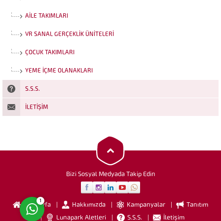
AILE TAKIMLARI
VR SANAL GERÇEKLIK ÜNITELERI
ÇOCUK TAKIMLARI
YEME İÇME OLANAKLARI
S.S.S.
İLETIŞIM
Funrola İletişim
Cevap Yaz
Bizi Sosyal Medyada Takip Edin
1
Anasayfa
Hakkımızda
Kampanyalar
Tanıtım
Lunapark Aletleri
S.S.S.
İletişim