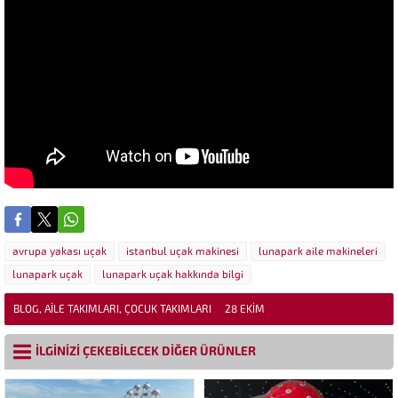
avrupa yakası uçak
istanbul uçak makinesi
lunapark aile makineleri
lunapark uçak
lunapark uçak hakkında bilgi
BLOG
,
AILE TAKIMLARI
,
ÇOCUK TAKIMLARI
28 EKIM
İLGİNİZİ ÇEKEBİLECEK DİĞER ÜRÜNLER